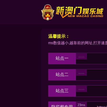
温馨提示：
ms数值越小,越靠前的网址,打开速
站点一
站点二
站点三